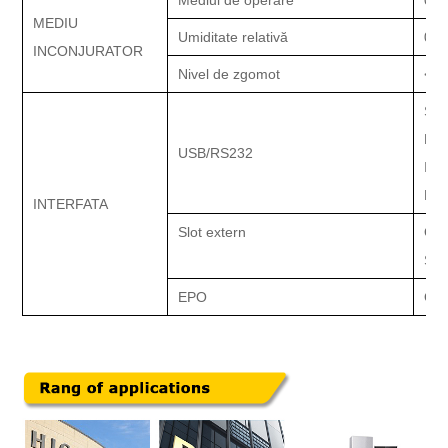
MEDIU
Umiditate relativă
0-9
INCONJURATOR
Nivel de zgomot
<54
Sof
Fam
USB/RS232
IBM
Fre
INTERFATA
Slot extern
Opț
SN
EPO
Opr