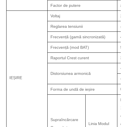
Factor de putere
≥0,
Voltaj
220
Reglarea tensiunii
±
1
Frecvență (gamă sincronizată)
4
7
H
Frecvență (mod BAT)
50/
Raportul Crest curent
3:1
<3%
Distorsiunea armonică
IEȘIRE
<5%
Forma de undă de ieșire
Und
Doa
10
40S
Supraîncărcare
Linia
Modul
ala