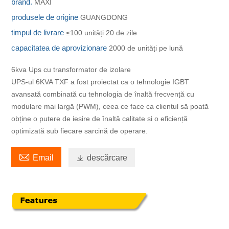
brand.
MAXI
produsele de origine
GUANGDONG
timpul de livrare
≤100 unități 20 de zile
capacitatea de aprovizionare
2000 de unități pe lună
6kva Ups cu transformator de izolare
UPS-ul 6KVA TXF a fost proiectat ca o tehnologie IGBT
avansată combinată cu tehnologia de înaltă frecvență cu
modulare mai largă (PWM), ceea ce face ca clientul să poată
obține o putere de ieșire de înaltă calitate și o eficiență
optimizată sub fiecare sarcină de operare.

Email

descărcare