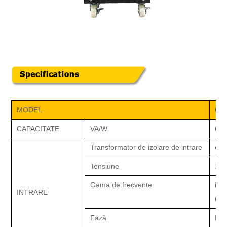
MODEL
6
K-
CAPACITATE
VA/W
6
00
Transformator de izolare de intrare
con
Tensiune
12
Gama de frecvente
impl
INTRARE
60 
Fază
Mon