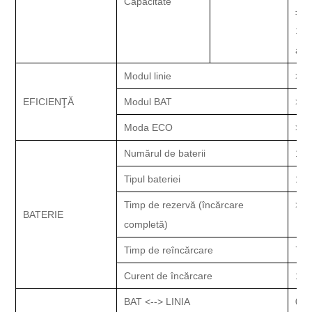
Capacitate
±
5
100
ala
Modul linie
>
8
EFICIENŢĂ
Modul BAT
>8
Moda ECO
>8
Numărul de baterii
16
Tipul bateriei
12V
Timp de rezervă (încărcare
>
3
m
BATERIE
completă)
Timp de reîncărcare
7 o
Curent de încărcare
1,5
BAT <--> LINIA
0 m