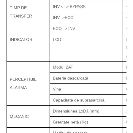
INV <--> BYPASS
<4 
TIMP DE
TRANSFER
INV-->ECO
<4
(
ECO--> INV
<10
INDICATOR
LCD
Inf
înc
de 
Modul BAT
bipu
Baterie descărcată
bipu
PERCEPTIBIL
ALARMA
Vina
Con
Capacitate de suprasarcină
bipu
D
imensiunea
:
LxD
J.
(mm)
260
MECANIC
Greutate netă (Kg)
85
Mediul de operare
0-