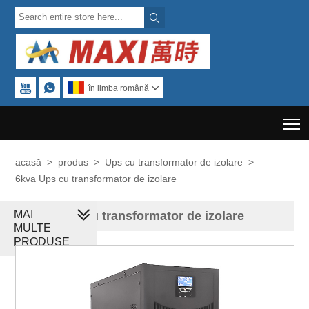



în limba română

T
acasă
>
produs
>
Ups cu transformator de izolare
>
6kva Ups cu transformator de izolare
MAI
6kva Ups cu transformator de izolare
MULTE
PRODUSE