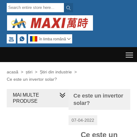



în limba română

T
acasă
>
știri
>
Știri din industrie
>
Ce este un invertor solar?
MAI MULTE
Ce este un invertor
PRODUSE
solar?
07-04-2022
Ce este un