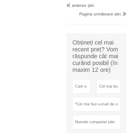
anterior știri

Pagina următoare știri

Obțineți cel mai
recent preț? Vom
răspunde cât mai
curând posibil (în
maxim 12 ore)