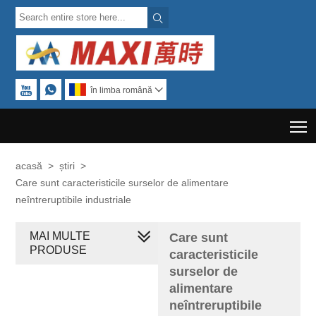



în limba română

T
acasă
>
știri
>
Care sunt caracteristicile surselor de alimentare
neîntreruptibile industriale
MAI MULTE
Care sunt
PRODUSE
caracteristicile
surselor de
alimentare
neîntreruptibile