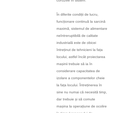
corozive în sistem.
În diferite condiții de lucru,
funcționare continuă la sarcină
maximă, sistemul de alimentare
neîntreruptibilă de calitate
industrială este de obicei
întreținut de tehnicieni la fața
locului, astfel încât proiectarea
mașinii trebuie să ia în
considerare capacitatea de
izolare a componentelor cheie
la fața locului. Întreținerea în
sine nu numai că necesită timp,
dar trebuie și să comute
mașina la operațiune de ocolire