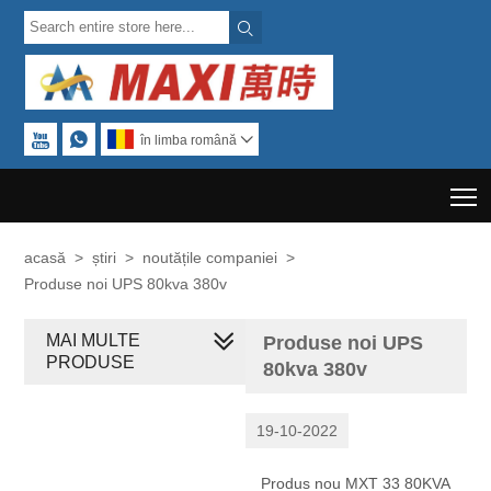



în limba română

T
acasă
>
știri
>
noutățile companiei
>
Produse noi UPS 80kva 380v
MAI MULTE
Produse noi UPS
PRODUSE
80kva 380v
19-10-2022
Produs nou MXT 33 80KVA